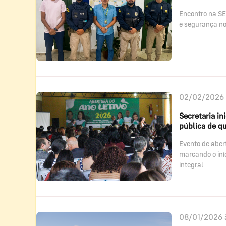
Encontro na SE
e segurança no
02/02/2026 
Secretaria i
pública de q
Evento de aber
marcando o iní
integral
08/01/2026 