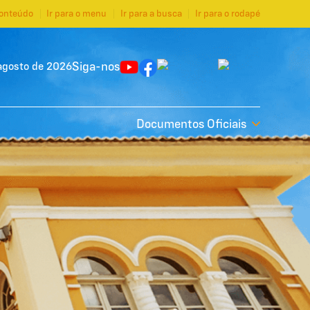
conteúdo
Ir para o menu
Ir para a busca
Ir para o rodapé
Siga-nos
agosto de 2026
Documentos Oficiais