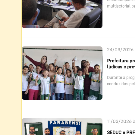
multisetorial p
24/03/2026 
Prefeitura p
lúdicas e pre
Durante a prog
conduzidas pel
11/03/2026 
SEDUC e PRF 