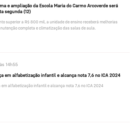
rma e ampliação da Escola Maria do Carmo Arcoverde será
ta segunda (12)
to superior a R$ 800 mil, a unidade de ensino receberá melhorias
anutenção completa e climatização das salas de aula.
às 14h55
a em alfabetização infantil e alcança nota 7,6 no ICA 2024
em alfabetização infantil e alcança nota 7,6 no ICA 2024