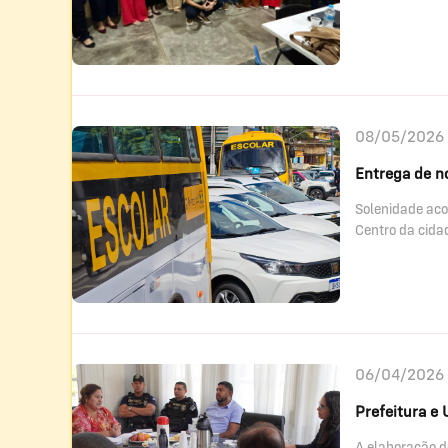
08/05/2026 
Entrega de n
Solenidade aco
Centro da cida
06/04/2026 
Prefeitura e
A elaboração d