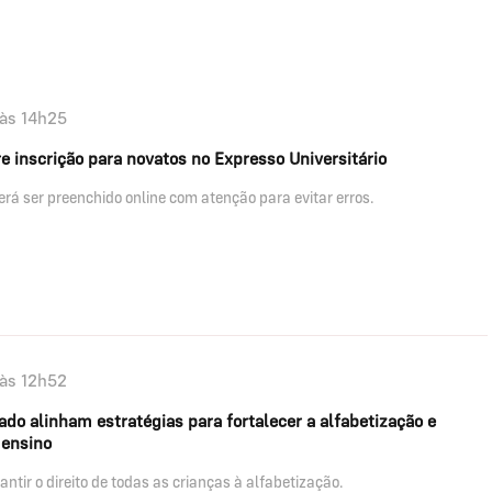
às 14h25
e inscrição para novatos no Expresso Universitário
erá ser preenchido online com atenção para evitar erros.
às 12h52
do alinham estratégias para fortalecer a alfabetização e
 ensino
rantir o direito de todas as crianças à alfabetização.