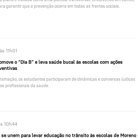
ara garantir que a prevenção ocorra em todas as frentes sociais.
às 11h01
romove o “Dia B” e leva saúde bucal às escolas com ações
ventivas
ramação, os estudantes participaram de dinâmicas e conversas lúdicas
os profissionais da saúde.
às 10h44
se unem para levar educação no trânsito às escolas de Moreno