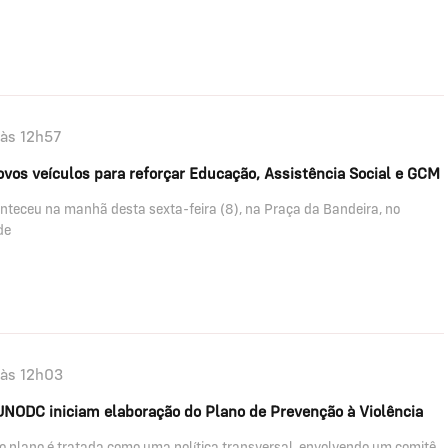
às 12h57
ovos veículos para reforçar Educação, Assistência Social e GCM
nteceu na manhã desta sexta-feira (8), na Praça da Bandeira, no
de
às 12h03
 UNODC iniciam elaboração do Plano de Prevenção à Violência
o plano é tratada como uma política transversal, envolvendo um comitê