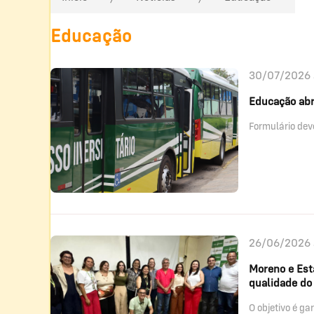
Educação
30/07/2026 
Educação abr
Formulário dev
26/06/2026 
Moreno e Esta
qualidade do
O objetivo é ga