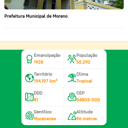
Prefeitura Municipal de Moreno
Emancipação
População
1928
55.292
Território
Clima
194,197 km²
Tropical
DDD
CEP
81
54803-000
Gentílico
Altitude
Morenense
96 metros