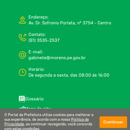
Endereço:
Av. Dr. Sofronio Portela, nº 3754 - Centro
Contato:
(81) 3535-2537
E-mail:
gabinete@moreno.pe.gov.br
Horário:
De segunda a sexta, das 08:00 às 16:00
Glossário
Mapa do site
O Portal da Prefeitura utiliza cookies para melhorar a
Perguntas frequentes
sua experiência, de acordo com a nossa
Política de
Continuar
Privacidade
, ao continuar navegando, você concorda
Manual de navegação
com estas condições.