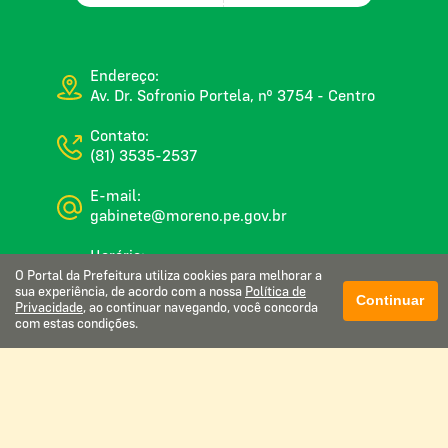
Endereço:
Av. Dr. Sofronio Portela, nº 3754 - Centro
Contato:
(81) 3535-2537
E-mail:
gabinete@moreno.pe.gov.br
Horário:
De segunda a sexta, das 08:00 às 16:00
O Portal da Prefeitura utiliza cookies para melhorar a
sua experiência, de acordo com a nossa
Política de
Continuar
Privacidade
, ao continuar navegando, você concorda
com estas condições.
Glossário
Mapa do site
Perguntas frequentes