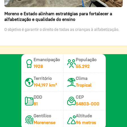
Moreno e Estado alinham estratégias para fortalecer a
alfabetização e qualidade do ensino
O objetivo é garantir o direito de todas as crianças à alfabetização.
Emancipação
População
1928
55.292
Território
Clima
194,197 km²
Tropical
DDD
CEP
81
54803-000
Gentílico
Altitude
Morenense
96 metros