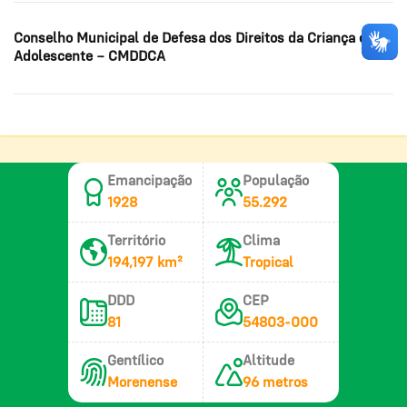
Conselho Municipal de Defesa dos Direitos da Criança e do
Adolescente – CMDDCA
Emancipação
População
1928
55.292
Território
Clima
194,197 km²
Tropical
DDD
CEP
81
54803-000
Gentílico
Altitude
Morenense
96 metros