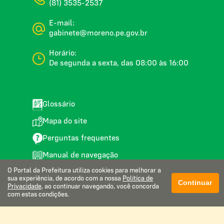
(81) 3535-2537
E-mail:
gabinete@moreno.pe.gov.br
Horário:
De segunda a sexta, das 08:00 às 16:00
Glossário
Mapa do site
Perguntas frequentes
Manual de navegação
O Portal da Prefeitura utiliza cookies para melhorar a
Política de privacidade
sua experiência, de acordo com a nossa
Política de
Continuar
Privacidade
, ao continuar navegando, você concorda
Webmail institucional
com estas condições.