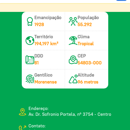
Emancipação
População
1928
55.292
Território
Clima
194,197 km²
Tropical
DDD
CEP
81
54803-000
Gentílico
Altitude
Morenense
96 metros
Endereço:
Av. Dr. Sofronio Portela, nº 3754 - Centro
Contato: