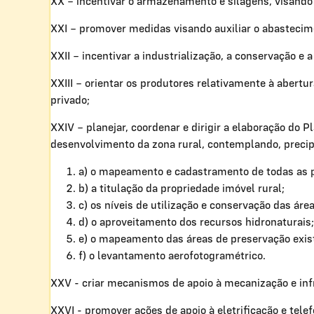
XX – incentivar o armazenamento e silagens, visando
XXI – promover medidas visando auxiliar o abastecime
XXII – incentivar a industrialização, a conservação e
XXIII – orientar os produtores relativamente à abertur
privado;
XXIV – planejar, coordenar e dirigir a elaboração do 
desenvolvimento da zona rural, contemplando, preci
a) o mapeamento e cadastramento de todas as p
b) a titulação da propriedade imóvel rural;
c) os níveis de utilização e conservação das área
d) o aproveitamento dos recursos hidronaturais;
e) o mapeamento das áreas de preservação exis
f) o levantamento aerofotogramétrico.
XXV - criar mecanismos de apoio à mecanização e infr
XXVI - promover ações de apoio à eletrificação e tel