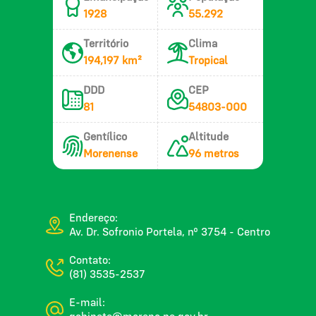
1928
55.292
Território
Clima
194,197 km²
Tropical
DDD
CEP
81
54803-000
Gentílico
Altitude
Morenense
96 metros
Endereço:
Av. Dr. Sofronio Portela, nº 3754 - Centro
Contato:
(81) 3535-2537
E-mail: