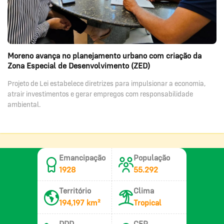
Moreno avança no planejamento urbano com criação da
Zona Especial de Desenvolvimento (ZED)
Projeto de Lei estabelece diretrizes para impulsionar a economia,
atrair investimentos e gerar empregos com responsabilidade
ambiental.
Emancipação
População
1928
55.292
Território
Clima
194,197 km²
Tropical