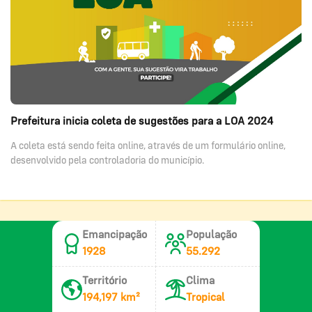
Prefeitura inicia coleta de sugestões para a LOA 2024
A coleta está sendo feita online, através de um formulário online,
desenvolvido pela controladoria do município.
Emancipação
População
1928
55.292
Território
Clima
194,197 km²
Tropical