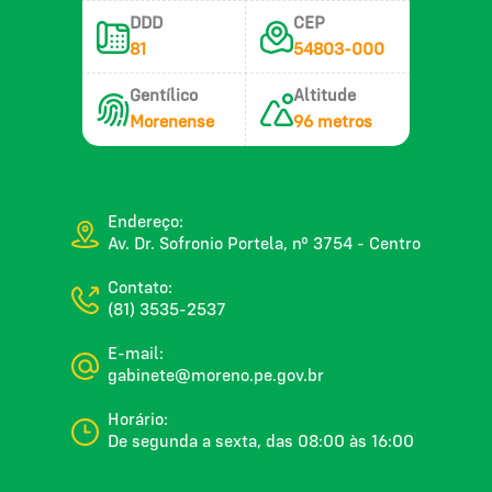
DDD
CEP
81
54803-000
Gentílico
Altitude
Morenense
96 metros
Endereço:
Av. Dr. Sofronio Portela, nº 3754 - Centro
Contato:
(81) 3535-2537
E-mail:
gabinete@moreno.pe.gov.br
Horário:
De segunda a sexta, das 08:00 às 16:00