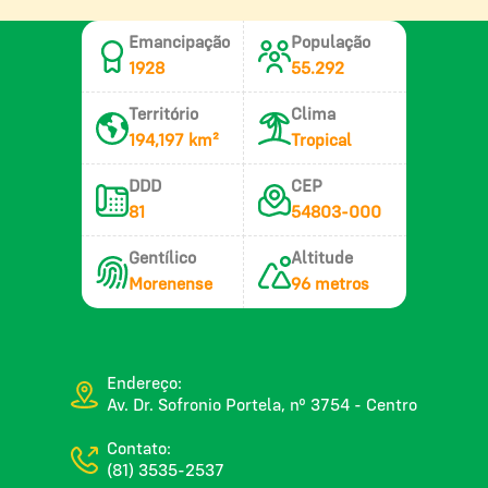
Emancipação
População
1928
55.292
Território
Clima
194,197 km²
Tropical
DDD
CEP
81
54803-000
Gentílico
Altitude
Morenense
96 metros
Endereço:
Av. Dr. Sofronio Portela, nº 3754 - Centro
Contato:
(81) 3535-2537