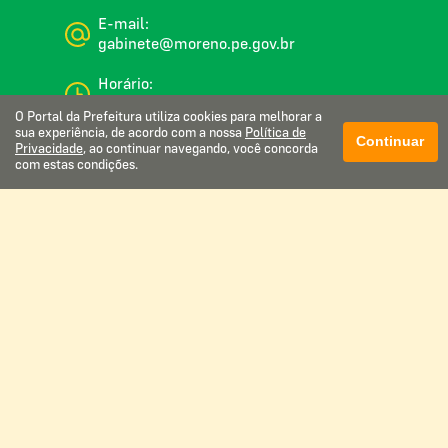
E-mail:
gabinete@moreno.pe.gov.br
Horário:
De segunda a sexta, das 08:00 às 16:00
O Portal da Prefeitura utiliza cookies para melhorar a
sua experiência, de acordo com a nossa
Política de
Continuar
Privacidade
, ao continuar navegando, você concorda
com estas condições.
Glossário
Mapa do site
Perguntas frequentes
Manual de navegação
Política de privacidade
Webmail institucional