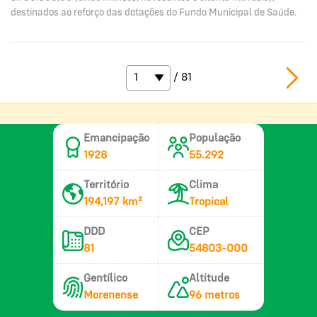
destinados ao reforço das dotações do Fundo Municipal de Saúde.
/ 81
Emancipação
População
1928
55.292
Território
Clima
194,197 km²
Tropical
DDD
CEP
81
54803-000
Gentílico
Altitude
Morenense
96 metros