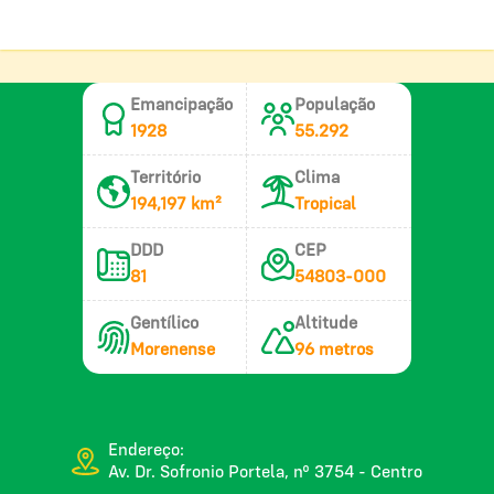
Emancipação
População
1928
55.292
Território
Clima
194,197 km²
Tropical
DDD
CEP
81
54803-000
Gentílico
Altitude
Morenense
96 metros
Endereço:
Av. Dr. Sofronio Portela, nº 3754 - Centro