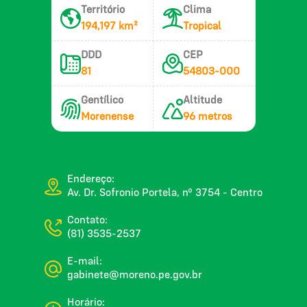
Território
Clima
194,197 km²
Tropical
DDD
CEP
81
54803-000
Gentílico
Altitude
Morenense
96 metros
Endereço:
Av. Dr. Sofronio Portela, nº 3754 - Centro
Contato:
(81) 3535-2537
E-mail:
gabinete@moreno.pe.gov.br
Horário: