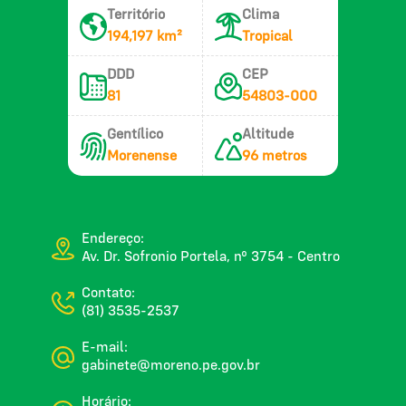
Território
Clima
194,197 km²
Tropical
DDD
CEP
81
54803-000
Gentílico
Altitude
Morenense
96 metros
Endereço:
Av. Dr. Sofronio Portela, nº 3754 - Centro
Contato:
(81) 3535-2537
E-mail:
gabinete@moreno.pe.gov.br
Horário: