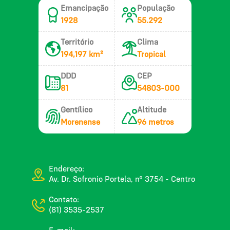
Emancipação
População
1928
55.292
Território
Clima
194,197 km²
Tropical
DDD
CEP
81
54803-000
Gentílico
Altitude
Morenense
96 metros
Endereço:
Av. Dr. Sofronio Portela, nº 3754 - Centro
Contato:
(81) 3535-2537