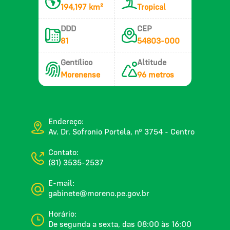
194,197 km²
Tropical
DDD
CEP
81
54803-000
Gentílico
Altitude
Morenense
96 metros
Endereço:
Av. Dr. Sofronio Portela, nº 3754 - Centro
Contato:
(81) 3535-2537
E-mail:
gabinete@moreno.pe.gov.br
Horário:
De segunda a sexta, das 08:00 às 16:00