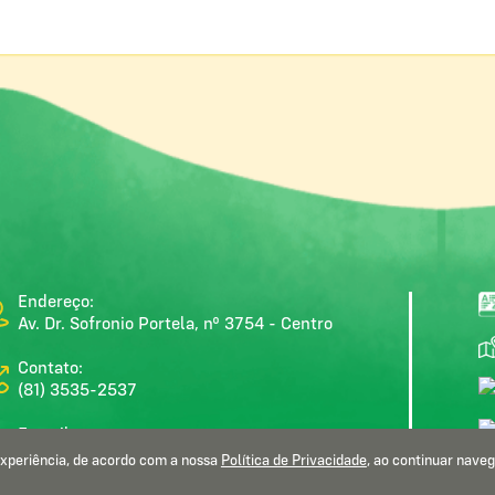
Endereço:
Av. Dr. Sofronio Portela, nº 3754 - Centro
Contato:
(81) 3535-2537
E-mail:
gabinete@moreno.pe.gov.br
 experiência, de acordo com a nossa
Política de Privacidade
, ao continuar nave