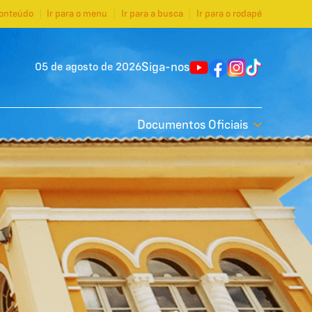
conteúdo
Ir para o menu
Ir para a busca
Ir para o rodapé
Siga-nos
05 de agosto de 2026
Documentos Oficiais