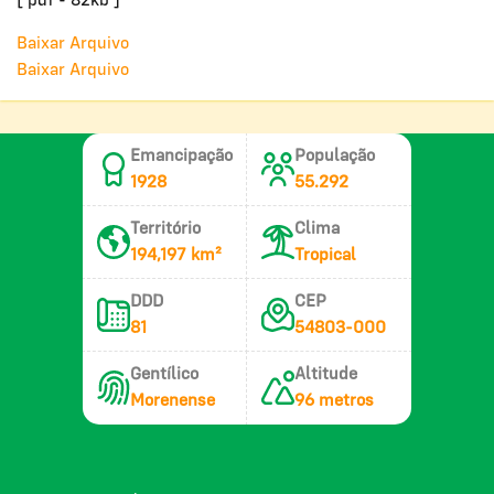
[ pdf - 82kb ]
Baixar Arquivo
Baixar Arquivo
Emancipação
População
1928
55.292
Território
Clima
194,197 km²
Tropical
DDD
CEP
81
54803-000
Gentílico
Altitude
Morenense
96 metros