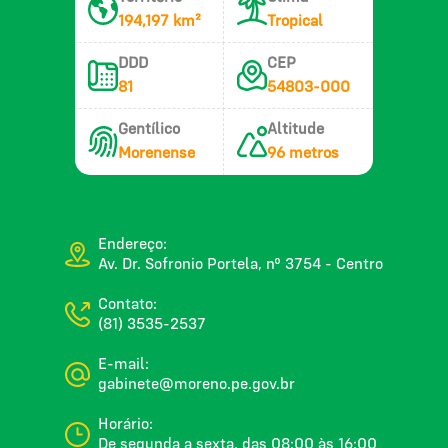
194,197 km²
Tropical
DDD
CEP
81
54803-000
Gentílico
Altitude
Morenense
96 metros
Endereço:
Av. Dr. Sofronio Portela, nº 3754 - Centro
Contato:
(81) 3535-2537
E-mail:
gabinete@moreno.pe.gov.br
Horário:
De segunda a sexta, das 08:00 às 16:00