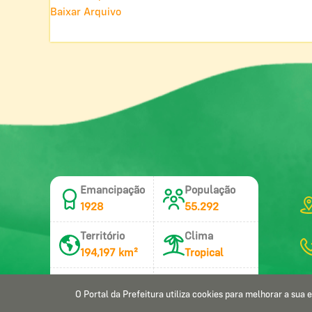
Baixar Arquivo
Emancipação
População
1928
55.292
Território
Clima
194,197 km²
Tropical
DDD
CEP
O Portal da Prefeitura utiliza cookies para melhorar a sua
81
54803-000