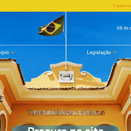
Ir para o 
08 de 
ípio
Legislação