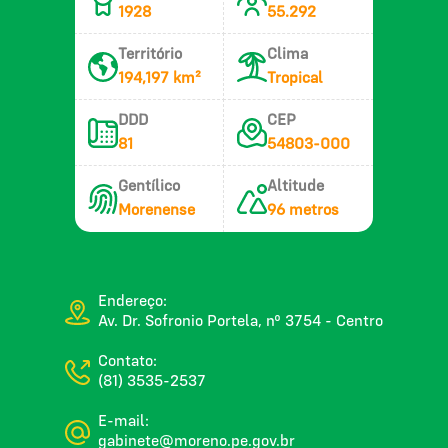
1928
55.292
Território
Clima
194,197 km²
Tropical
DDD
CEP
81
54803-000
Gentílico
Altitude
Morenense
96 metros
Endereço:
Av. Dr. Sofronio Portela, nº 3754 - Centro
Contato:
(81) 3535-2537
E-mail:
gabinete@moreno.pe.gov.br