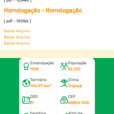
[ pdf - 1234kb ]
Homologação - Homologação
[ pdf - 1031kb ]
Baixar Arquivo
Baixar Arquivo
Baixar Arquivo
Emancipação
População
1928
55.292
Território
Clima
194,197 km²
Tropical
DDD
CEP
81
54803-000
Gentílico
Altitude