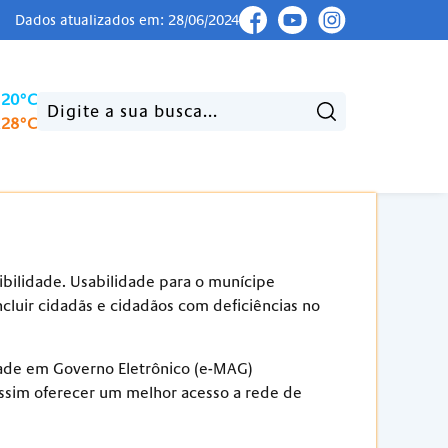
Dados atualizados em: 28/06/2024
20°C
Pesquisar:
x
28°C
sibilidade. Usabilidade para o munícipe
incluir cidadãs e cidadãos com deficiências no
dade em Governo Eletrônico (e-MAG)
 assim oferecer um melhor acesso a rede de