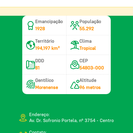
Emancipação
População
1928
55.292
Território
Clima
194,197 km²
Tropical
DDD
CEP
81
54803-000
Gentílico
Altitude
Morenense
96 metros
Endereço:
Av. Dr. Sofronio Portela, nº 3754 - Centro
Contato: