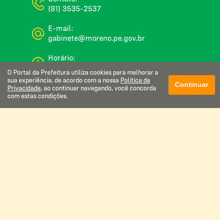
(81) 3535-2537
E-mail:
gabinete@moreno.pe.gov.br
Horário:
De segunda a sexta, das 08:00 às 16:00
O Portal da Prefeitura utiliza cookies para melhorar a
sua experiência, de acordo com a nossa
Política de
Continuar
Privacidade
, ao continuar navegando, você concorda
com estas condições.
Glossário
Mapa do site
Perguntas frequentes
Manual de navegação
Política de privacidade
Webmail institucional