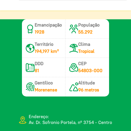
Emancipação
População
1928
55.292
Território
Clima
194,197 km²
Tropical
DDD
CEP
81
54803-000
Gentílico
Altitude
Morenense
96 metros
Endereço:
Av. Dr. Sofronio Portela, nº 3754 - Centro