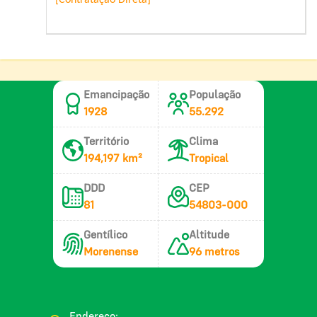
Emancipação
População
1928
55.292
Território
Clima
194,197 km²
Tropical
DDD
CEP
81
54803-000
Gentílico
Altitude
Morenense
96 metros
Endereço: