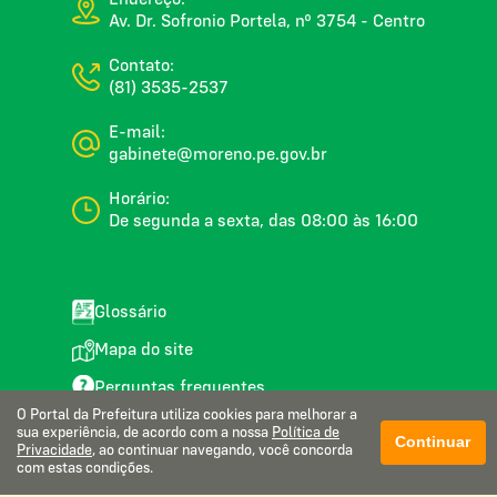
Av. Dr. Sofronio Portela, nº 3754 - Centro
Contato:
(81) 3535-2537
E-mail:
gabinete@moreno.pe.gov.br
Horário:
De segunda a sexta, das 08:00 às 16:00
Glossário
Mapa do site
Perguntas frequentes
O Portal da Prefeitura utiliza cookies para melhorar a
Manual de navegação
sua experiência, de acordo com a nossa
Política de
Continuar
Privacidade
, ao continuar navegando, você concorda
Política de privacidade
com estas condições.