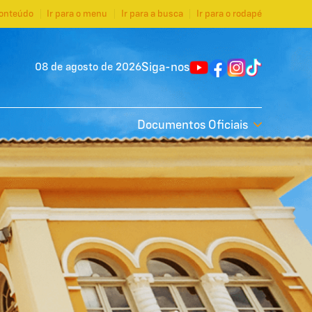
conteúdo
Ir para o menu
Ir para a busca
Ir para o rodapé
Siga-nos
08 de agosto de 2026
Documentos Oficiais