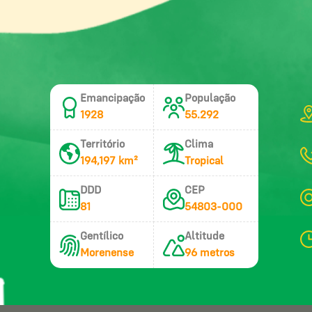
Emancipação
População
1928
55.292
Território
Clima
194,197 km²
Tropical
DDD
CEP
81
54803-000
Gentílico
Altitude
Morenense
96 metros