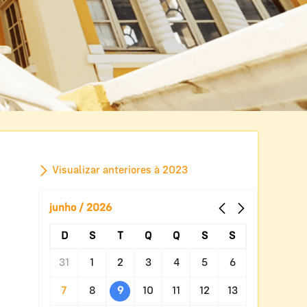
Visualizar anteriores à 2023
junho / 2026
D
S
T
Q
Q
S
S
31
1
2
3
4
5
6
7
8
9
10
11
12
13