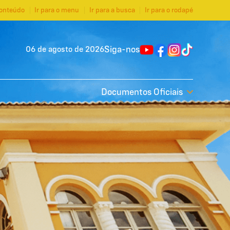
conteúdo
Ir para o menu
Ir para a busca
Ir para o rodapé
Siga-nos
06 de agosto de 2026
Documentos Oficiais