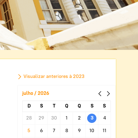
Visualizar anteriores à 2023
julho / 2026
D
S
T
Q
Q
S
S
28
29
30
1
2
3
4
5
6
7
8
9
10
11