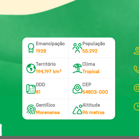
Emancipação
População
1928
55.292
Território
Clima
194,197 km²
Tropical
DDD
CEP
81
54803-000
Gentílico
Altitude
Morenense
96 metros