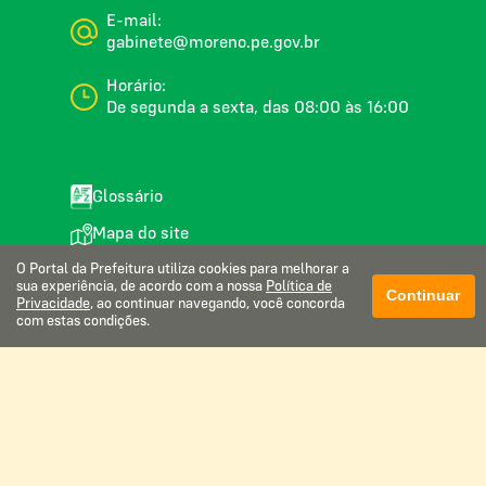
E-mail:
gabinete@moreno.pe.gov.br
Horário:
De segunda a sexta, das 08:00 às 16:00
Glossário
Mapa do site
Perguntas frequentes
O Portal da Prefeitura utiliza cookies para melhorar a
sua experiência, de acordo com a nossa
Política de
Continuar
Privacidade
, ao continuar navegando, você concorda
Manual de navegação
com estas condições.
Política de privacidade
Webmail institucional