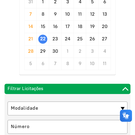
31
1
2
3
4
5
6
7
8
9
10
11
12
13
14
15
16
17
18
19
20
21
22
23
24
25
26
27
28
29
30
1
2
3
4
5
6
7
8
9
10
11
Filtrar Licitações