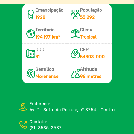
Emancipação
População
1928
55.292
Território
Clima
194,197 km²
Tropical
DDD
CEP
81
54803-000
Gentílico
Altitude
Morenense
96 metros
Endereço:
Av. Dr. Sofronio Portela, nº 3754 - Centro
Contato:
(81) 3535-2537